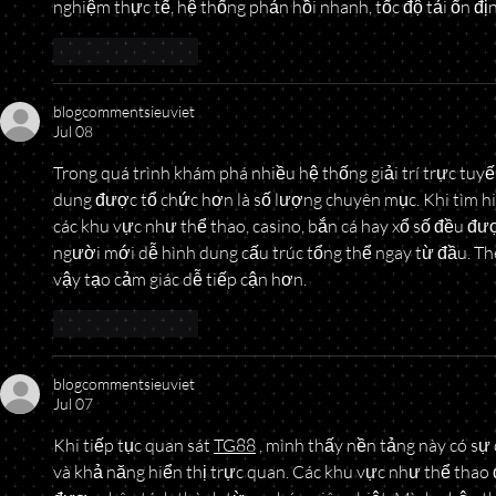
nghiệm thực tế, hệ thống phản hồi nhanh, tốc độ tải ổn đ
Like
Reply
blogcommentsieuviet
Jul 08
Trong quá trình khám phá nhiều hệ thống giải trí trực tuy
dung được tổ chức hơn là số lượng chuyên mục. Khi tìm hi
các khu vực như thể thao, casino, bắn cá hay xổ số đều đượ
người mới dễ hình dung cấu trúc tổng thể ngay từ đầu. Th
vậy tạo cảm giác dễ tiếp cận hơn.
Like
Reply
blogcommentsieuviet
Jul 07
Khi tiếp tục quan sát 
TG88
 , mình thấy nền tảng này có sự
và khả năng hiển thị trực quan. Các khu vực như thể thao đi