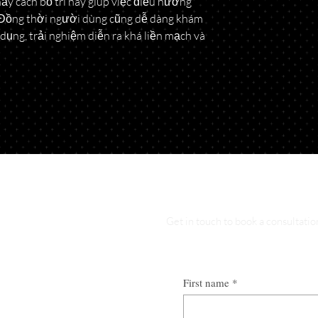
y cách bố trí này giúp việc điều hướng 
. Đồng thời người dùng cũng dễ dàng khám 
dụng, trải nghiệm diễn ra khá liền mạch và 
Get in touch to book a consultatio
First name
*