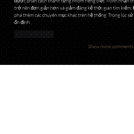
được phân tách thành từng nhóm riêng biệt. Mình nhận thấ
trở nên đơn giản hơn và giảm đáng kể thời gian tìm kiếm
phá thêm các chuyên mục khác trên hệ thống. Trong lúc sử 
ổn định
Like
Reply
Show more comments
Talk to Our Lawyers