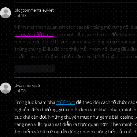
blogcommentsieuviet
Jul 10
Mình khá thích quan sát cách các nền tảng mở rộng nội dun
https://cm88.buzz/
 cho mình cảm giác khá cân đối. Khi xem
mình vẫn dễ dàng chuyển sang chuyên mục xổ số hoặc game 
thống chung. Điều đó cho thấy mỗi nhóm nội dung đều đư
nhất. Theo mình, đây là điểm tạo nên sự liền mạch cho toà
Like
Reply
dwainnervi55
Jul 08
Trong lúc khám phá 
tt88.com
 để theo dõi cách tổ chức các 
nghiệm điều hướng giữa nhiều khu vực khác nhau, mình nh
cục khá cân đối. Những chuyên mục như game bài, casino, x
ràng nên việc quan sát diễn ra trực quan hơn. Theo mình,
tìm kiếm và hỗ trợ người dùng nhanh chóng tiếp cận nội du