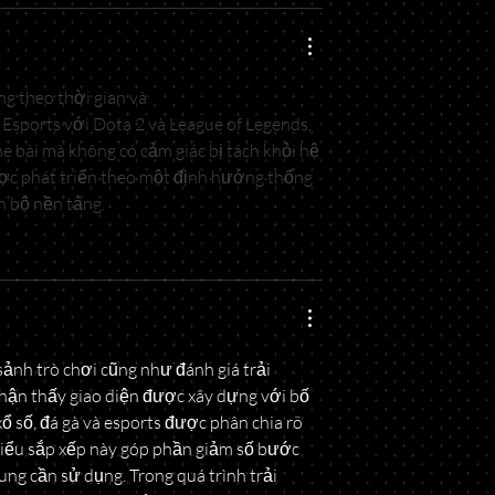
g theo thời gian và 
 Esports với Dota 2 và League of Legends, 
bài mà không có cảm giác bị tách khỏi hệ 
ợc phát triển theo một định hướng thống 
n bộ nền tảng.
sảnh trò chơi cũng như đánh giá trải 
ận thấy giao diện được xây dựng với bố 
ổ số, đá gà và esports được phân chia rõ 
 kiểu sắp xếp này góp phần giảm số bước 
ng cần sử dụng. Trong quá trình trải 