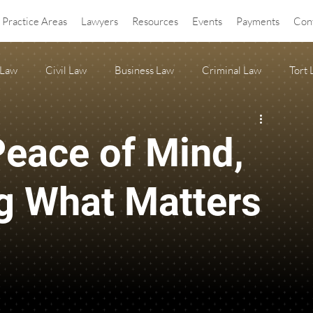
Practice Areas
Lawyers
Resources
Events
Payments
Con
 Law
Civil Law
Business Law
Criminal Law
Tort
OA Law
agritourism
Property Law
Estate Planning
Peace of Mind,
ss Release
Anti-SLAPP
g What Matters