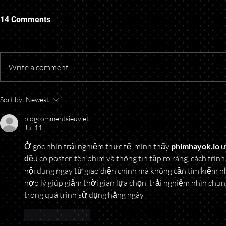
14 Comments
Write a comment...
Understanding Oil and Gas
Starting a B
Sort by:
Newest
Royalty Payments
Think About
blogcommentsieuviet
Your Doors
Jul 11
Ở góc nhìn trải nghiệm thực tế, mình thấy 
phimhayok.io
 
đều có poster, tên phim và thông tin tập rõ ràng, cách trì
nội dung ngay từ giao diện chính mà không cần tìm kiếm n
hợp lý giúp giảm thời gian lựa chọn, trải nghiệm nhìn chung
trong quá trình sử dụng hằng ngày
Like
Reply