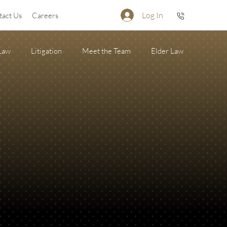
Log In
tact Us
Careers
 Law
Litigation
Meet the Team
Elder Law
Firearm Succession/Gun Trust
State of the Firm