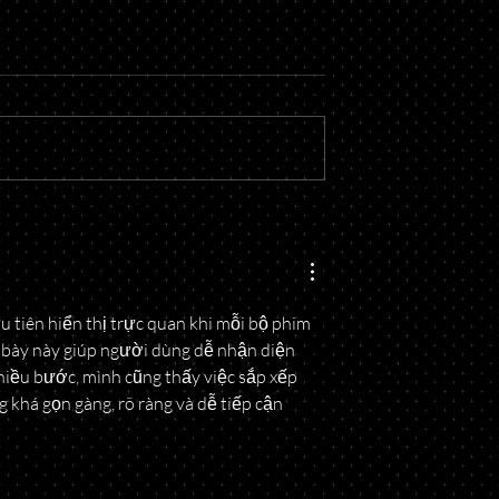
usiness? What to
Buying or Selling Property?
 Before Opening
When to Involve an Attorne
ưu tiên hiển thị trực quan khi mỗi bộ phim 
nh bày này giúp người dùng dễ nhận diện 
hiều bước, mình cũng thấy việc sắp xếp 
 khá gọn gàng, rõ ràng và dễ tiếp cận 