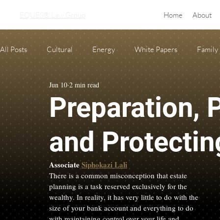
EQUES® Law Group
Home
About
All Posts
Cultural
Energy
White Papers
Family
Jun 10
2 min read
Real Estate
adoption
equine law
Condo and H
Preparation, 
Oil and Gas Law
Probate
Necessary Forms
Pre
and Protectin
Associate 
Siphokazi Lali
There is a common misconception that estate 
planning is a task reserved exclusively for the 
wealthy. In reality, it has very little to do with the 
size of your bank account and everything to do 
with maintaining control over your life and 