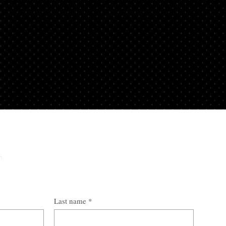
n
Last name
*